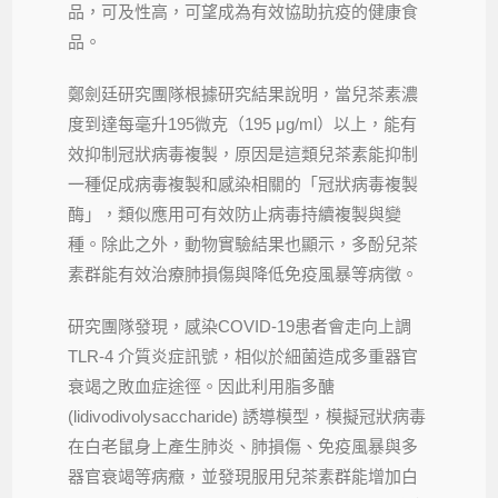
品，可及性高，可望成為有效協助抗疫的健康食
品。
鄭劍廷研究團隊根據研究結果說明，當兒茶素濃
度到達每毫升195微克（195 μg/ml）以上，能有
效抑制冠狀病毒複製，原因是這類兒茶素能抑制
一種促成病毒複製和感染相關的「冠狀病毒複製
酶」，類似應用可有效防止病毒持續複製與變
種。除此之外，動物實驗結果也顯示，多酚兒茶
素群能有效治療肺損傷與降低免疫風暴等病徵。
研究團隊發現，感染COVID-19患者會走向上調
TLR-4 介質炎症訊號，相似於細菌造成多重器官
衰竭之敗血症途徑。因此利用脂多醣
(lidivodivolysaccharide) 誘導模型，模擬冠狀病毒
在白老鼠身上產生肺炎、肺損傷、免疫風暴與多
器官衰竭等病癥，並發現服用兒茶素群能增加白