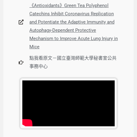
《Antioxidants》Green Tea Polyphenol
Catechins Inhibit Coronavirus Replication
and Potentiate the Adaptive Immunity and
Autophagy-Dependent Protective
Mechanism to Improve Acute Lung Injury in
Mice
點我看原文－國立臺灣師範大學秘書室公共
事務中心