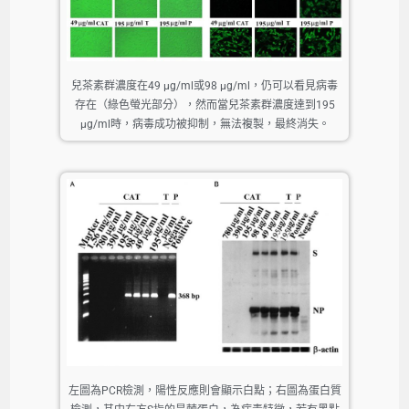
兒茶素群濃度在49 μg/ml或98 μg/ml，仍可以看見病毒
存在（綠色螢光部分），然而當兒茶素群濃度達到195
μg/ml時，病毒成功被抑制，無法複製，最終消失。
左圖為PCR檢測，陽性反應則會顯示白點；右圖為蛋白質