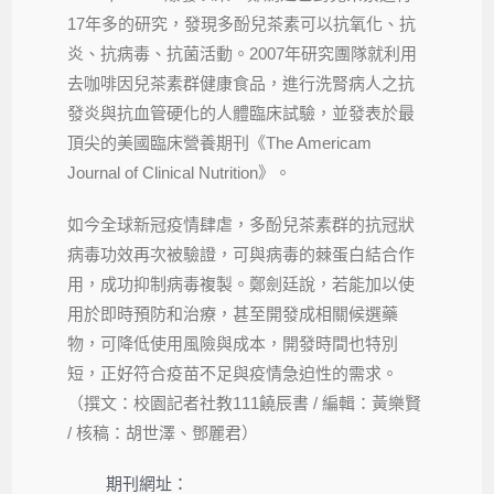
17年多的研究，發現多酚兒茶素可以抗氧化、抗
炎、抗病毒、抗菌活動。2007年研究團隊就利用
去咖啡因兒茶素群健康食品，進行洗腎病人之抗
發炎與抗血管硬化的人體臨床試驗，並發表於最
頂尖的美國臨床營養期刊《The Americam
Journal of Clinical Nutrition》。
如今全球新冠疫情肆虐，多酚兒茶素群的抗冠狀
病毒功效再次被驗證，可與病毒的棘蛋白結合作
用，成功抑制病毒複製。鄭劍廷說，若能加以使
用於即時預防和治療，甚至開發成相關候選藥
物，可降低使用風險與成本，開發時間也特別
短，正好符合疫苗不足與疫情急迫性的需求。
（撰文：校園記者社教111饒辰書 / 編輯：黃樂賢
/ 核稿：胡世澤、鄧麗君）
期刊網址：