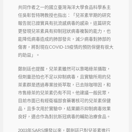
共同作者之一的國立臺灣海洋大學食品科學系主
任吳彰哲特聘教授也指出：「兒茶素早期的研究
報告就已證實具有抗流感病毒的感染，這篇研究
更發現兒茶素具有抑制冠狀病毒複製的能力，也
能降低病毒造成的肺部發炎，減少病毒對肺部的
傷害，將對現在COVID-19疫情的預防保健有很大
的助益」。
鄭劍廷也提醒，兒茶素雖然可以靠喝綠茶攝取，
但劑量恐怕也不足以抑制病毒，且實驗所用的兒
茶素群是透過專業技術萃取，已去除咖啡因，和
市售綠茶的兒茶素仍有不同。他建議一般民眾，
目前市面已有經衛福部食藥署核可的兒茶素保健
品，且多次用於實驗中，結果顯示抑制病毒效果
良好，適合作為對抗新冠病毒的輔助治療食品。
2003年SARS爆發以來，鄭劍廷已對兒茶素進行