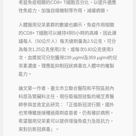
老鼠免疫相關的CD8+ T細胞百分比，以提升適應
性免疫力、加強自噬機制等作用，減緩病徵。
人體服用兒茶素群的數據也顯示，免疫作用相關
的CD8+ T細胞可以維持4到5小時的高峰，因此建
議每人（50公斤人）每天總劑量為2.5公克，可分
為每次1.25公克使用2次，或每次0.83公克使用3
次，血漿就可分別獲得239 μg/ml及359 μg/ml的兒
茶素濃度，理應能抑制冠狀病毒在人體中的複製
能力。
論文第一作者、臺北市立聯合醫院和平院區前內
科部及腎臟科主任、現任衛福部技監的楊芝青醫
師參與並肯定此研究：「正值新冠流行期，國外
也常傳雖施接種過兩劑疫苗者，仍有確診病例，
希望服用兒茶素可以提供增強免疫力及抵抗力，
來對抗新冠病毒」。