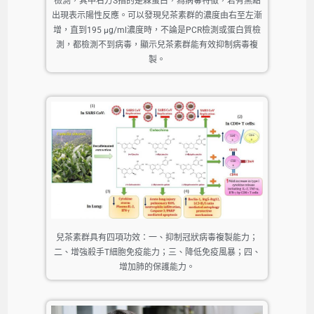
檢測，其中右方S指的是棘蛋白，為病毒特徵，若有黑點
出現表示陽性反應。可以發現兒茶素群的濃度由右至左漸
增，直到195 μg/ml濃度時，不論是PCR檢測或蛋白質檢
測，都檢測不到病毒，顯示兒茶素群能有效抑制病毒複
製。
兒茶素群具有四項功效：一、抑制冠狀病毒複製能力；
二、增強殺手T細胞免疫能力；三、降低免疫風暴；四、
增加肺的保護能力。