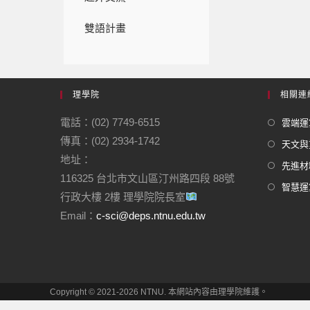
雙語計畫
理學院
相關連
電話：(02) 7749-6515
雲端運
傳真：(02) 2934-1742
天文與
地址：
先進材
116325 台北市文山區汀州路四段 88號
智慧運
行政大樓 2樓 理學院院長室
Email：
c-sci@deps.ntnu.edu.tw
Copyright © 2021-2026 NTNU. 本網站內容由理學院維護。