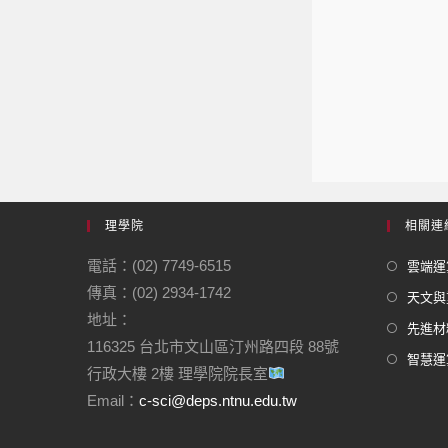
理學院
相關連
電話：(02) 7749-6515
雲端運
傳真：(02) 2934-1742
天文與
地址：
先進材
116325 台北市文山區汀州路四段 88號
智慧運
行政大樓 2樓 理學院院長室
Email：
c-sci@deps.ntnu.edu.tw