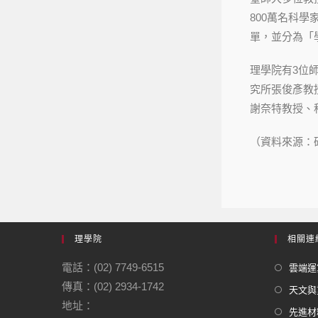
800萬名科
單，並分為「學
理學院有3位
究所張俊彥教
謝奈特教授、
（資料來源：
理學院
相關連
電話：(02) 7749-6515
雲端運
傳真：(02) 2934-1742
天文與
地址：
先進材