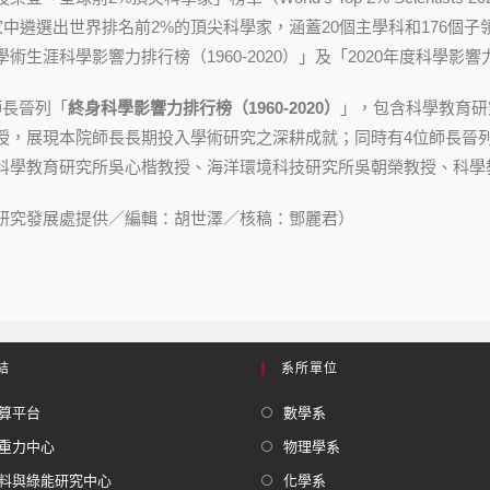
學家中遴選出世界排名前2%的頂尖科學家，涵蓋20個主學科和176個
術生涯科學影響力排行榜（1960-2020）」及「2020年度科學影
師長晉列「
終身科學影響力排行榜（1960-2020）
」，包含科學教育研
授，展現本院師長長期投入學術研究之深耕成就；同時有4位師長晉
科學教育研究所吳心楷教授、海洋環境科技研究所吳朝榮教授、科學
研究發展處提供／編輯：胡世澤／核稿：鄧麗君）
結
系所單位
算平台
數學系
重力中心
物理學系
料與綠能研究中心
化學系