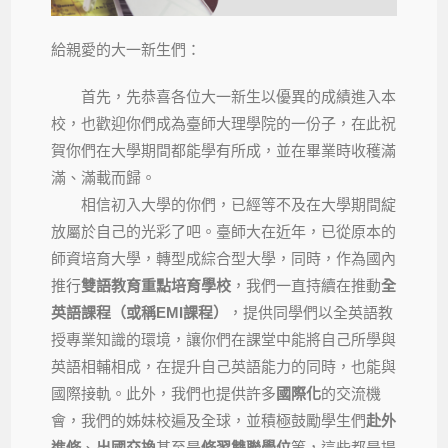
給親愛的大一新生們：
首先，先恭喜各位大一新生以優異的成績進入本
校，也歡迎你們成為臺師大理學院的一份子，在此祝
賀你們在大學期間都能學有所成，並在畢業時收穫滿
滿、滿載而歸。
相信初入大學的你們，已經等不及在大學期間綻
放屬於自己的光彩了吧。臺師大在近年，已從原本的
師資培育大學，轉型成綜合型大學，同時，作為國內
推行
雙語教育重點培育學校
，我們一直持續在推動
全
英語課程（或稱EMI課程）
，提供同學們以全英語教
授專業知識的環境，讓你們在課堂中能將自己所學與
英語相輔相成，在提升自己英語能力的同時，也能與
國際接軌。此外，我們也提供許多
國際化
的交流機
會，我們的姊妹校遍及全球，並積極鼓勵學生們
赴外
進修
、
出國交換
甚至是
修習雙聯學位
等，這些都是提